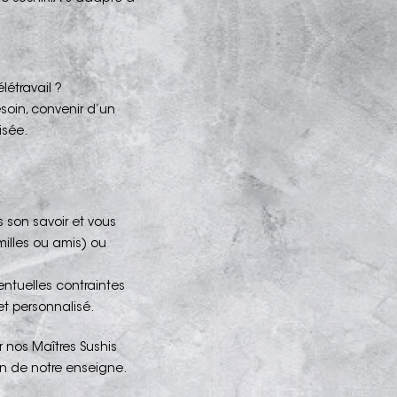
létravail ?
esoin, convenir d’un
isée.
s son savoir et vous
illes ou amis) ou
entuelles contraintes
et personnalisé.
r nos Maîtres Sushis
on de notre enseigne.