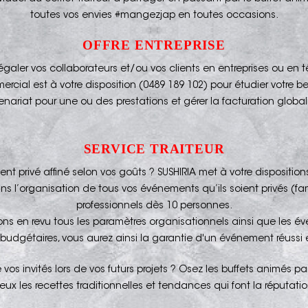
toutes vos envies #mangezjap en toutes occasions.
OFFRE ENTREPRISE
égaler vos collaborateurs et/ou vos clients en entreprises ou en té
rcial est à votre disposition (0489 189 102) pour étudier votre b
enariat pour une ou des prestations et gérer la facturation global
SERVICE TRAITEUR
t privé affiné selon vos goûts ? SUSHIRIA met à votre disposition
l’organisation de tous vos événements qu’ils soient privés (fam
professionnels dès 10 personnes.
ons en revu tous les paramètres organisationnels ainsi que les év
 budgétaires, vous aurez ainsi la garantie d'un événement réussi 
 vos invités lors de vos futurs projets ? Osez les buffets animés pa
eux les recettes traditionnelles et tendances qui font la réputati