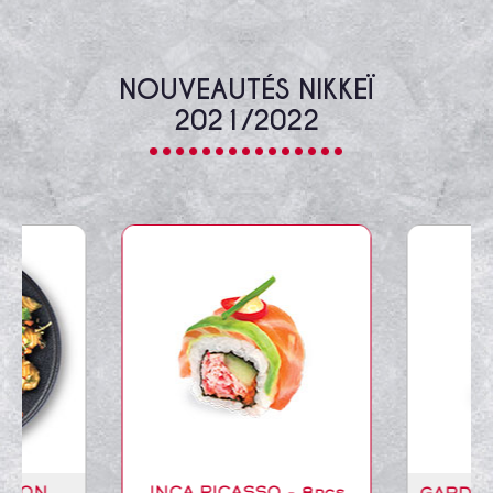
NOUVEAUTÉS NIKKEÏ
2021/2022
- 8pcs
GARDEN RUCOLA - 8pcs
TAC